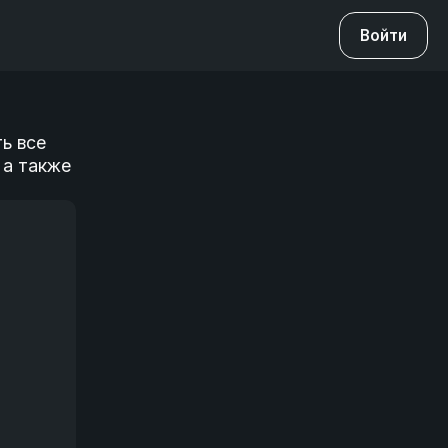
Войти
ь все
 а также